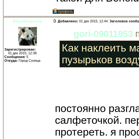
IrinaSimonets
Добавлено:
01 дек 2015, 12:44.
Заголовок сооб
gori-09011953
п
Как наклеить м
Зарегистрирован:
01 дек 2015, 12:38
пузырьков возд
Сообщения:
5
Откуда:
Город Солнца
постоянно разгл
салфеточкой. пе
протереть. я про