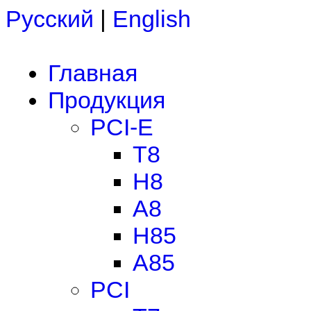
Русский
|
English
Главная
Продукция
PCI-E
T8
H8
A8
H85
A85
PCI