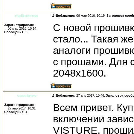
melkozerov
Добавлено:
06 мар 2016, 10:19.
Заголовок сооб
С новой прошивк
Зарегистрирован:
06 мар 2016, 10:14
Сообщения:
2
стало... Такая ж
аналоги прошивк
с прошами. Для 
2048х1600.
vaseknvv
Добавлено:
27 апр 2017, 10:46.
Заголовок сооб
Всем привет. Куп
Зарегистрирован:
27 апр 2017, 10:31
Сообщения:
1
включении завис
VISTURE, проши