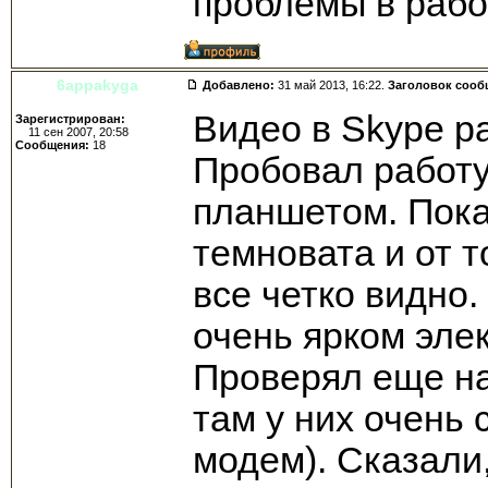
проблемы в раб
6appakyga
Добавлено:
31 май 2013, 16:22.
Заголовок сооб
Видео в Skype р
Зарегистрирован:
11 сен 2007, 20:58
Сообщения:
18
Пробовал работу
планшетом. Пока
темновата и от т
все четко видно
очень ярком эле
Проверял еще на
там у них очень
модем). Сказали,