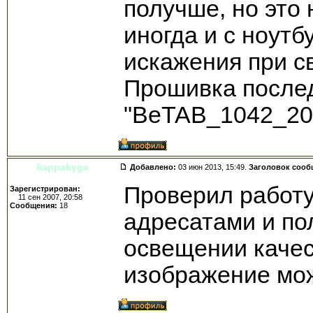
получше, но это 
иногда и с ноутб
искажения при св
Прошивка после
"BeTAB_1042_20
6appakyga
Добавлено:
03 июн 2013, 15:49.
Заголовок сооб
Проверил работу
Зарегистрирован:
11 сен 2007, 20:58
Сообщения:
18
адресатами и по
освещении качест
изображение мож