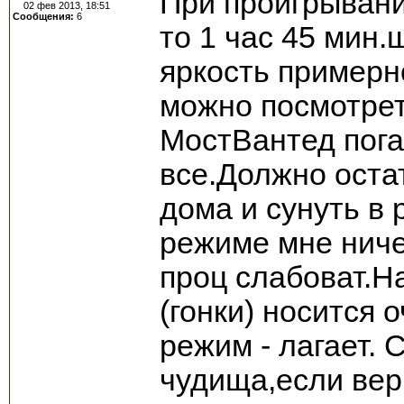
При проигрывани
02 фев 2013, 18:51
Сообщения:
6
то 1 час 45 мин.
яркость примерн
можно посмотрет
МостВантед пога
все.Должно оста
дома и сунуть в 
режиме мне ниче
проц слабоват.Н
(гонки) носится
режим - лагает. 
чудища,если вери