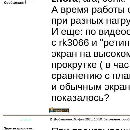
Сообщения:
3
А время работы 
при разных нагру
И еще: по видео
с rk3066 и "рети
экран на высоко
прокрутке ( в час
сравнению с пла
и обычным экран
показалось?
zhora
Добавлено:
05 фев 2013, 16:50.
Заголовок соо
Зарегистрирован: