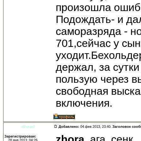
произошла ошибк
Подождать- и да
саморазряда - н
701,сейчас у сын
уходит.Бехольде
держал, за сутк
пользую через в
свободная выска
включения.
dhead
Добавлено:
04 фев 2013, 23:40.
Заголовок соо
zhora
, ага, сенк.
Зарегистрирован:
28 янв 2013, 04:26