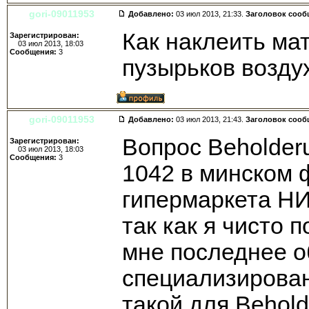
gori-09011953
Добавлено:
03 июл 2013, 21:33.
Заголовок сооб
Как наклеить ма
Зарегистрирован:
03 июл 2013, 18:03
Сообщения:
3
пузырьков возду
gori-09011953
Добавлено:
03 июл 2013, 21:43.
Заголовок сооб
Вопрос Beholder
Зарегистрирован:
03 июл 2013, 18:03
Сообщения:
3
1042 в минском 
гипермаркета НИ
так как я чисто 
мне последнее о
специализирован
такой для Behol