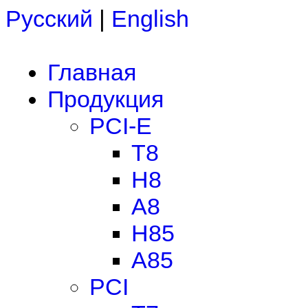
Русский
|
English
Главная
Продукция
PCI-E
T8
H8
A8
H85
A85
PCI