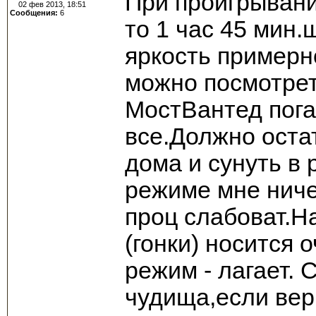
При проигрывани
02 фев 2013, 18:51
Сообщения:
6
то 1 час 45 мин.
яркость примерн
можно посмотрет
МостВантед пога
все.Должно оста
дома и сунуть в 
режиме мне ниче
проц слабоват.Н
(гонки) носится
режим - лагает. 
чудища,если вери