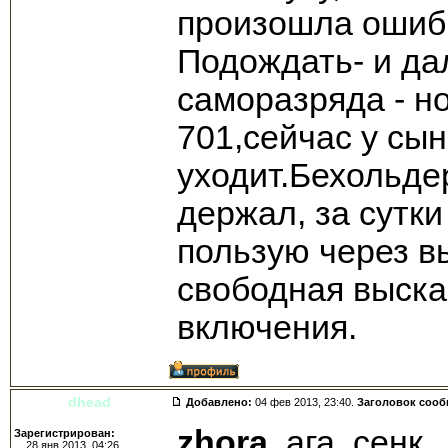
произошла ошибк
Подождать- и да
саморазряда - н
701,сейчас у сын
уходит.Бехольде
держал, за сутк
пользую через в
свободная выска
включения.
dhead
Добавлено:
04 фев 2013, 23:40.
Заголовок соо
zhora
, ага, сенк.
Зарегистрирован:
28 янв 2013, 04:26