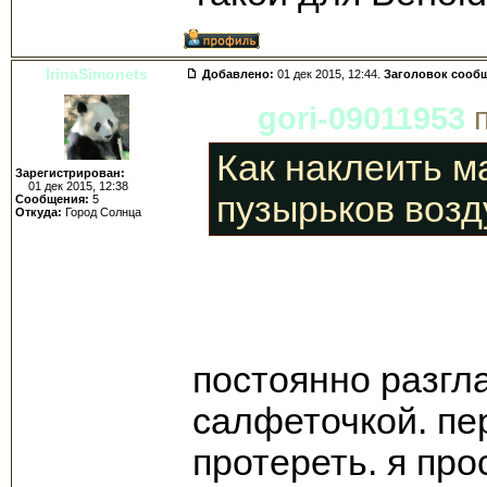
IrinaSimonets
Добавлено:
01 дек 2015, 12:44.
Заголовок сооб
gori-09011953
п
Как наклеить м
Зарегистрирован:
01 дек 2015, 12:38
пузырьков возд
Сообщения:
5
Откуда:
Город Солнца
постоянно разгл
салфеточкой. пе
протереть. я про