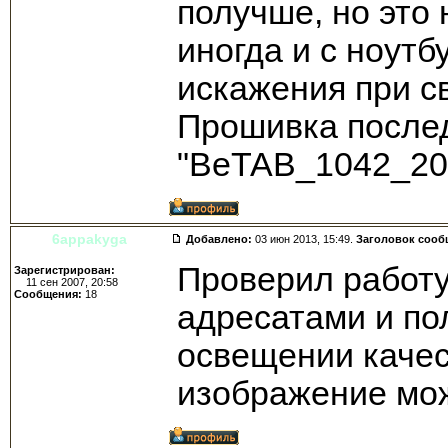
получше, но это 
иногда и с ноутб
искажения при св
Прошивка после
"BeTAB_1042_20
6appakyga
Добавлено:
03 июн 2013, 15:49.
Заголовок сооб
Проверил работу
Зарегистрирован:
11 сен 2007, 20:58
Сообщения:
18
адресатами и по
освещении качест
изображение мож