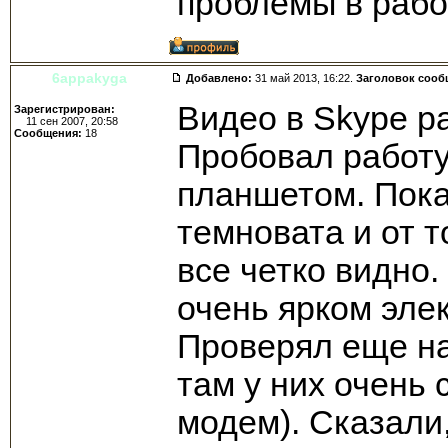
проблемы в раб
6appakyga
Добавлено:
31 май 2013, 16:22.
Заголовок сооб
Видео в Skype р
Зарегистрирован:
11 сен 2007, 20:58
Сообщения:
18
Пробовал работу
планшетом. Пока
темновата и от т
все четко видно
очень ярком эле
Проверял еще на
там у них очень
модем). Сказали,