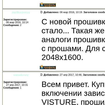
melkozerov
Добавлено:
06 мар 2016, 10:19.
Заголовок сооб
С новой прошивк
Зарегистрирован:
06 мар 2016, 10:14
Сообщения:
2
стало... Такая ж
аналоги прошивк
с прошами. Для 
2048х1600.
vaseknvv
Добавлено:
27 апр 2017, 10:46.
Заголовок сооб
Всем привет. Куп
Зарегистрирован:
27 апр 2017, 10:31
Сообщения:
1
включении завис
VISTURE, проши