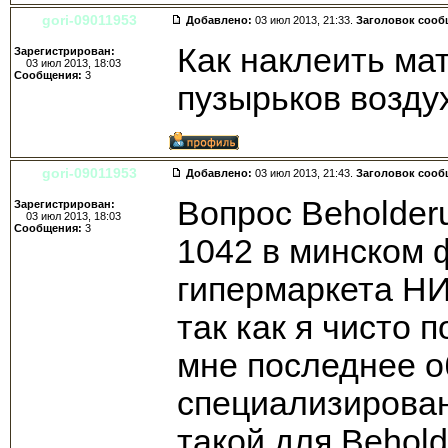
gori-09011953
Добавлено:
03 июл 2013, 21:33.
Заголовок сооб
Как наклеить ма
Зарегистрирован:
03 июл 2013, 18:03
Сообщения:
3
пузырьков возду
gori-09011953
Добавлено:
03 июл 2013, 21:43.
Заголовок сооб
Вопрос Beholder
Зарегистрирован:
03 июл 2013, 18:03
Сообщения:
3
1042 в минском 
гипермаркета НИ
так как я чисто 
мне последнее о
специализирован
такой для Behol