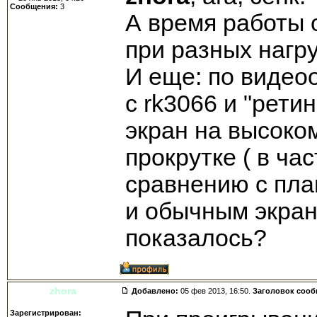
Сообщения:
3
А время работы 
при разных нагру
И еще: по видео
с rk3066 и "рети
экран на высоко
прокрутке ( в час
сравнению с пла
и обычным экран
показалось?
zhora
Добавлено:
05 фев 2013, 16:50.
Заголовок соо
Зарегистрирован: