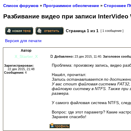
Список форумов
»
Программное обеспечение
»
Стороннее П
Разбивание видео при записи InterVideo
Страница
1
из
1
[ 1 сообщение ]
Версия для печати
Автор
X_Starter_X
Добавлено:
23 дек 2015, 11:40.
Заголовок сооб
Проблема: произвожу запись, видео разб
Зарегистрирован:
22 дек 2015, 21:48
Сообщения:
4
Нашёл, прочитал:
Запись останавливается по достижен
У вас стоит файловая система FAT32,
файловую систему в NTFS. Также при
размера.
У самого файловая система NTFS, следо
Вопрос: где этот параметр? Какие наст
Заранее спасибо!