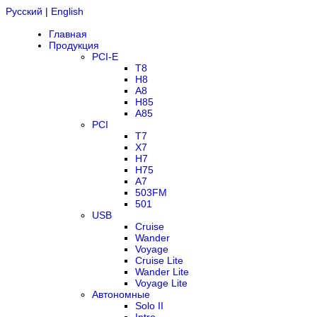
Русский
|
English
Главная
Продукция
PCI-E
T8
H8
A8
H85
A85
PCI
T7
X7
H7
H75
A7
503FM
501
USB
Cruise
Wander
Voyage
Cruise Lite
Wander Lite
Voyage Lite
Автономные
Solo II