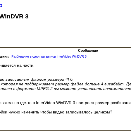
О
 WinDVR 3
Сообщение
щения:
Разбивание видео при записи InterVideo WinDVR 3
ивается на части.
ию записанным файлом размера 4Гб.
 которая не поддерживает размер файла больше 4 гигабайт. Д
 записи в формате MPEG-2 вы можете установить автоматическ
вательно где-то в InterVideo WinDVR 3 настроен размер разбивани
ройки нужно изменить чтобы видео записывалось целиком?