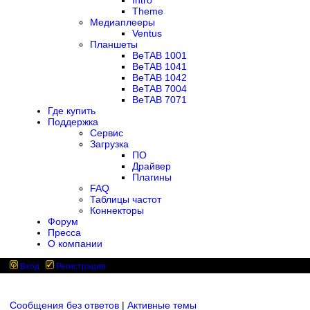
Intro
Theme
Медиаплееры
Ventus
Планшеты
BeTAB 1001
BeTAB 1041
BeTAB 1042
BeTAB 7004
BeTAB 7071
Где купить
Поддержка
Сервис
Загрузка
ПО
Драйвер
Плагины
FAQ
Таблицы частот
Коннекторы
Форум
Пресса
О компании
Вход
Регистрация
Сообщения без ответов
|
Активные темы