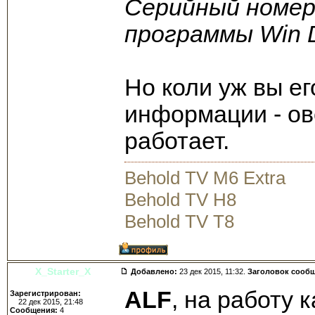
Серийный номер
программы Win D
Но коли уж вы ег
информации - ове
работает.
Behold TV M6 Extra
Behold TV H8
Behold TV T8
X_Starter_X
Добавлено:
23 дек 2015, 11:32.
Заголовок сооб
ALF
, на работу 
Зарегистрирован:
22 дек 2015, 21:48
Сообщения:
4