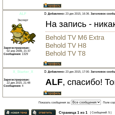
ALF
Добавлено:
23 дек 2015, 16:36.
Заголовок сооб
Эксперт
На запись - никак
Behold TV M6 Extra
Behold TV H8
Зарегистрирован:
02 апр 2006, 21:37
Behold TV T8
Сообщения:
1329
X_Starter_X
Добавлено:
23 дек 2015, 17:00.
Заголовок сооб
ALF
, спасибо! То
Зарегистрирован:
22 дек 2015, 21:48
Сообщения:
4
Показать сообщения за:
Поле сор
Страница
1
из
1
[ Сообщений: 5 ]