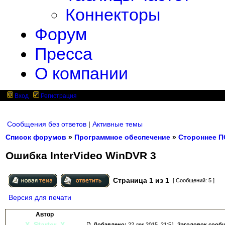
Коннекторы
Форум
Пресса
О компании
Вход
Регистрация
Сообщения без ответов
|
Активные темы
Список форумов
»
Программное обеспечение
»
Стороннее П
Ошибка InterVideo WinDVR 3
Страница
1
из
1
[ Сообщений: 5 ]
Версия для печати
Автор
X_Starter_X
Добавлено:
22 дек 2015, 21:51.
Заголовок сооб