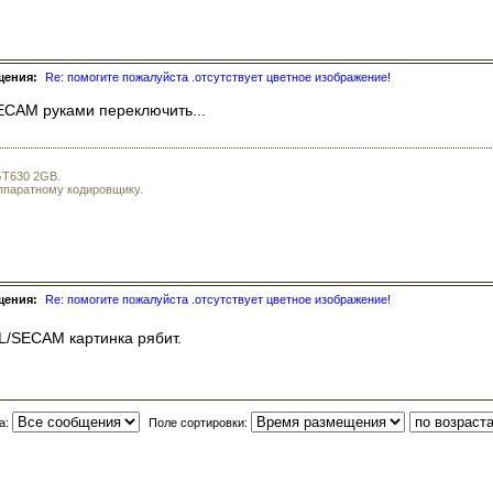
щения:
Re: помогите пожалуйста .отсутствует цветное изображение!
ECAM руками переключить...
 GT630 2GB.
аппаратному кодировщику.
щения:
Re: помогите пожалуйста .отсутствует цветное изображение!
L/SECAM картинка рябит.
а:
Поле сортировки: