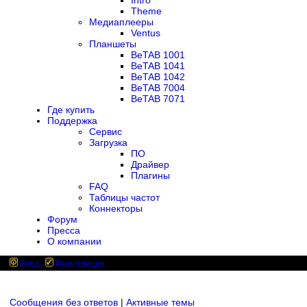
Intro
Theme
Медиаплееры
Ventus
Планшеты
BeTAB 1001
BeTAB 1041
BeTAB 1042
BeTAB 7004
BeTAB 7071
Где купить
Поддержка
Сервис
Загрузка
ПО
Драйвер
Плагины
FAQ
Таблицы частот
Коннекторы
Форум
Пресса
О компании
Вход
Регистрация
Сообщения без ответов
|
Активные темы