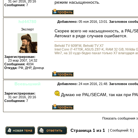
31 окт 2016, 20:16
режим насыщенность.
Сообщения:
7
hd44780
Добавлено:
05 ноя 2016, 13:01.
Заголовок сооб
Эксперт
Скорее всего не насыщенность, а PAL/S
Автомат в ряде случаев ошибается.
Behold TV 609FM, Behold TV X7
Intel Core i7-4770K, ASUS Z87-K, RAM 32 GB, NVidia
Win7, на 10 худо-бедно пахал только X7 влагодаря 
Зарегистрирован:
23 мар 2007, 14:32
Сообщения:
4034
Откуда:
РФ, ДНР, Донецк
Всевышний
Добавлено:
24 ноя 2016, 21:48.
Заголовок сооб
Зарегистрирован:
Думаю не PAL/SECAM, так как при PA
31 окт 2016, 20:16
Сообщения:
7
Показать сообщения з
Страница
1
из
1
[ Сообщений: 5 ]