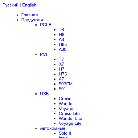
Русский
|
English
Главная
Продукция
PCI-E
T8
H8
A8
H85
A85
PCI
T7
X7
H7
H75
A7
503FM
501
USB
Cruise
Wander
Voyage
Cruise Lite
Wander Lite
Voyage Lite
Автономные
Solo II