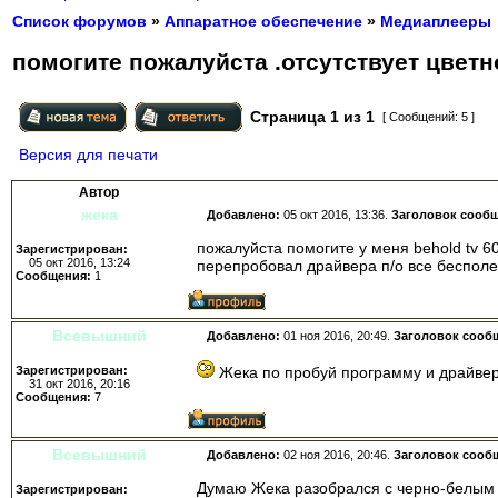
Список форумов
»
Аппаратное обеспечение
»
Медиаплееры
помогите пожалуйста .отсутствует цветн
Страница
1
из
1
[ Сообщений: 5 ]
Версия для печати
Автор
жека
Добавлено:
05 окт 2016, 13:36.
Заголовок сооб
пожалуйста помогите у меня behold tv 6
Зарегистрирован:
05 окт 2016, 13:24
перепробовал драйвера п/о все бесполе
Сообщения:
1
Всевышний
Добавлено:
01 ноя 2016, 20:49.
Заголовок сооб
Зарегистрирован:
Жека по пробуй программу и драйвера
31 окт 2016, 20:16
Сообщения:
7
Всевышний
Добавлено:
02 ноя 2016, 20:46.
Заголовок сооб
Думаю Жека разобрался с черно-белым и
Зарегистрирован: