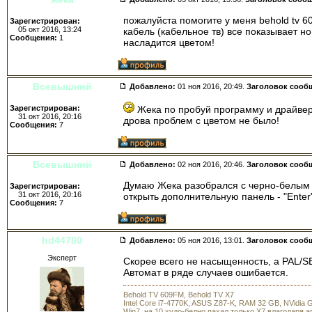
пожалуйста помогите у меня behold tv 6
Зарегистрирован:
05 окт 2016, 13:24
кабель (кабельное тв) все показывает н
Сообщения:
1
насладится цветом!
Всевышний
Добавлено:
01 ноя 2016, 20:49.
Заголовок сооб
Зарегистрирован:
Жека по пробуй программу и драйвера
31 окт 2016, 20:16
дрова проблем с цветом не было!
Сообщения:
7
Всевышний
Добавлено:
02 ноя 2016, 20:46.
Заголовок сооб
Думаю Жека разобрался с черно-белым 
Зарегистрирован:
31 окт 2016, 20:16
открыть дополнительную панель - "Ente
Сообщения:
7
hd44780
Добавлено:
05 ноя 2016, 13:01.
Заголовок сооб
Эксперт
Скорее всего не насыщенность, а PAL/S
Автомат в ряде случаев ошибается.
Behold TV 609FM, Behold TV X7
Intel Core i7-4770K, ASUS Z87-K, RAM 32 GB, NVidia
Win7, на 10 худо-бедно пахал только X7 влагодаря 