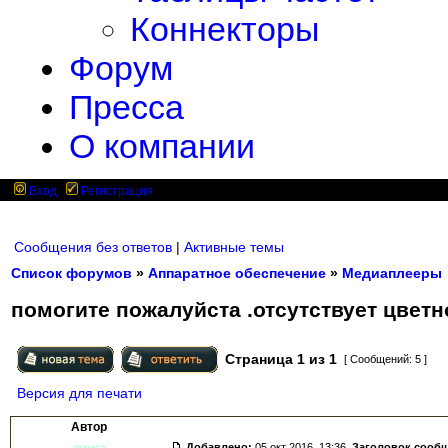
Коннекторы
Форум
Пресса
О компании
Вход
Регистрация
Сообщения без ответов
|
Активные темы
Список форумов
»
Аппаратное обеспечение
»
Медиаплееры
помогите пожалуйста .отсутствует цветн
Страница
1
из
1
[ Сообщений: 5 ]
Версия для печати
Автор
жека
Добавлено:
05 окт 2016, 13:36.
Заголовок сооб