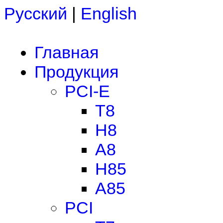
Русский
|
English
Главная
Продукция
PCI-E
T8
H8
A8
H85
A85
PCI