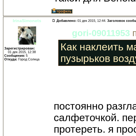
IrinaSimonets
Добавлено:
01 дек 2015, 12:44.
Заголовок сооб
gori-09011953
п
Как наклеить м
Зарегистрирован:
01 дек 2015, 12:38
пузырьков возд
Сообщения:
5
Откуда:
Город Солнца
постоянно разгл
салфеточкой. пе
протереть. я про