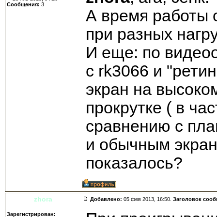
Сообщения:
3
А время работы 
при разных нагру
И еще: по видео
с rk3066 и "рети
экран на высоко
прокрутке ( в час
сравнению с пла
и обычным экран
показалось?
zhora
Добавлено:
05 фев 2013, 16:50.
Заголовок соо
Зарегистрирован: