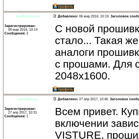
melkozerov
Добавлено:
06 мар 2016, 10:19.
Заголовок сооб
С новой прошивк
Зарегистрирован:
06 мар 2016, 10:14
Сообщения:
2
стало... Такая ж
аналоги прошивк
с прошами. Для 
2048х1600.
vaseknvv
Добавлено:
27 апр 2017, 10:46.
Заголовок сооб
Всем привет. Куп
Зарегистрирован:
27 апр 2017, 10:31
Сообщения:
1
включении завис
VISTURE, проши