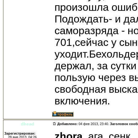
произошла ошибк
Подождать- и да
саморазряда - н
701,сейчас у сын
уходит.Бехольде
держал, за сутк
пользую через в
свободная выска
включения.
dhead
Добавлено:
04 фев 2013, 23:40.
Заголовок соо
zhora
, ага, сенк.
Зарегистрирован:
28 янв 2013, 04:26