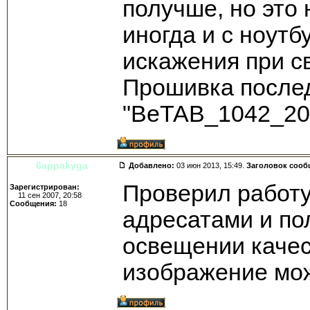
получше, но это 
иногда и с ноутб
искажения при св
Прошивка после
"BeTAB_1042_20
6appakyga
Добавлено:
03 июн 2013, 15:49.
Заголовок сооб
Проверил работу
Зарегистрирован:
11 сен 2007, 20:58
Сообщения:
18
адресатами и по
освещении качест
изображение мож