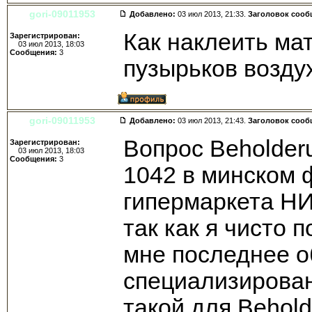
gori-09011953
Добавлено:
03 июл 2013, 21:33.
Заголовок сооб
Как наклеить ма
Зарегистрирован:
03 июл 2013, 18:03
Сообщения:
3
пузырьков возду
gori-09011953
Добавлено:
03 июл 2013, 21:43.
Заголовок сооб
Вопрос Beholder
Зарегистрирован:
03 июл 2013, 18:03
Сообщения:
3
1042 в минском 
гипермаркета НИ
так как я чисто 
мне последнее о
специализирован
такой для Behol