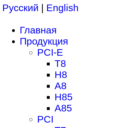
Русский
|
English
Главная
Продукция
PCI-E
T8
H8
A8
H85
A85
PCI