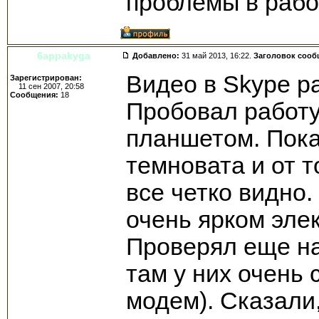
проблемы в раб
6appakyga
Добавлено:
31 май 2013, 16:22.
Заголовок сооб
Видео в Skype р
Зарегистрирован:
11 сен 2007, 20:58
Сообщения:
18
Пробовал работу
планшетом. Пока
темновата и от т
все четко видно
очень ярком эле
Проверял еще на
там у них очень
модем). Сказали,