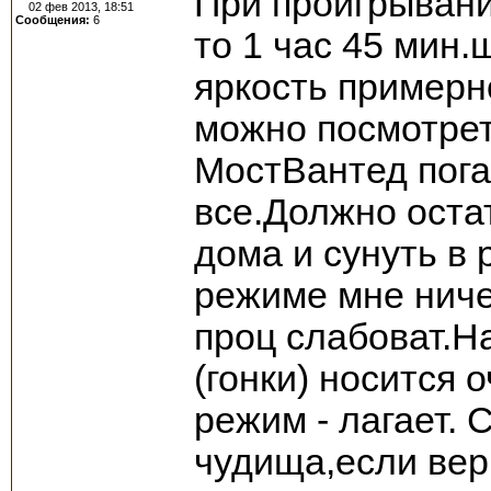
При проигрывани
02 фев 2013, 18:51
Сообщения:
6
то 1 час 45 мин.
яркость примерн
можно посмотрет
МостВантед пога
все.Должно оста
дома и сунуть в 
режиме мне ниче
проц слабоват.Н
(гонки) носится
режим - лагает. 
чудища,если вери