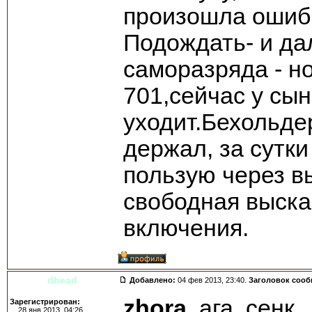
произошла ошибк
Подождать- и да
саморазряда - н
701,сейчас у сын
уходит.Бехольде
держал, за сутк
пользую через в
свободная выска
включения.
dhead
Добавлено:
04 фев 2013, 23:40.
Заголовок соо
zhora
, ага, сенк.
Зарегистрирован:
28 янв 2013, 04:26