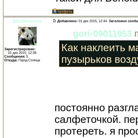
IrinaSimonets
Добавлено:
01 дек 2015, 12:44.
Заголовок сооб
gori-09011953
п
Как наклеить м
Зарегистрирован:
01 дек 2015, 12:38
пузырьков возд
Сообщения:
5
Откуда:
Город Солнца
постоянно разгл
салфеточкой. пе
протереть. я про