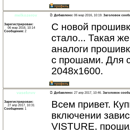
melkozerov
Добавлено:
06 мар 2016, 10:19.
Заголовок сооб
С новой прошивк
Зарегистрирован:
06 мар 2016, 10:14
Сообщения:
2
стало... Такая ж
аналоги прошивк
с прошами. Для 
2048х1600.
vaseknvv
Добавлено:
27 апр 2017, 10:46.
Заголовок сооб
Всем привет. Куп
Зарегистрирован:
27 апр 2017, 10:31
Сообщения:
1
включении завис
VISTURE, проши