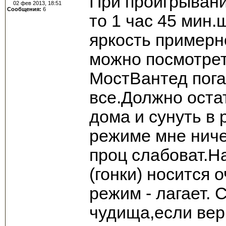
При проигрывани
02 фев 2013, 18:51
Сообщения:
6
то 1 час 45 мин.
яркость примерн
можно посмотрет
МостВантед пога
все.Должно оста
дома и сунуть в 
режиме мне ниче
проц слабоват.Н
(гонки) носится
режим - лагает. 
чудища,если вери