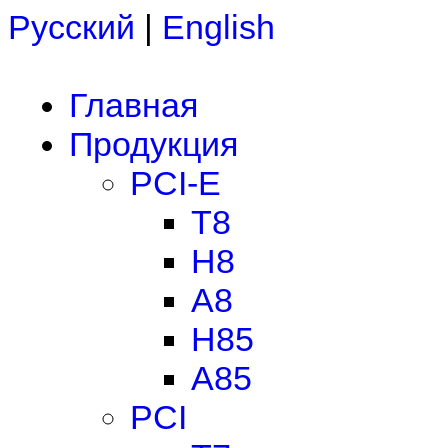
Русский
|
English
Главная
Продукция
PCI-E
T8
H8
A8
H85
A85
PCI