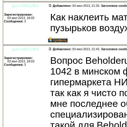
gori-09011953
Добавлено:
03 июл 2013, 21:33.
Заголовок сооб
Как наклеить ма
Зарегистрирован:
03 июл 2013, 18:03
Сообщения:
3
пузырьков возду
gori-09011953
Добавлено:
03 июл 2013, 21:43.
Заголовок сооб
Вопрос Beholder
Зарегистрирован:
03 июл 2013, 18:03
Сообщения:
3
1042 в минском 
гипермаркета НИ
так как я чисто 
мне последнее о
специализирован
такой для Behol