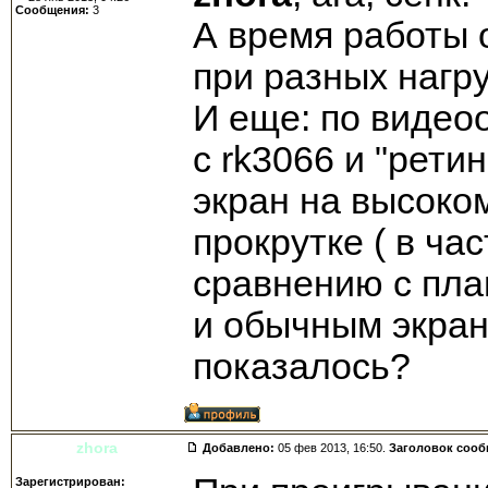
Сообщения:
3
А время работы 
при разных нагру
И еще: по видео
с rk3066 и "рети
экран на высоко
прокрутке ( в час
сравнению с пла
и обычным экран
показалось?
zhora
Добавлено:
05 фев 2013, 16:50.
Заголовок соо
Зарегистрирован: