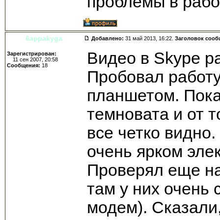
проблемы в раб
6appakyga
Добавлено:
31 май 2013, 16:22.
Заголовок сооб
Видео в Skype р
Зарегистрирован:
11 сен 2007, 20:58
Сообщения:
18
Пробовал работу
планшетом. Пока
темновата и от т
все четко видно
очень ярком эле
Проверял еще на
там у них очень
модем). Сказали,