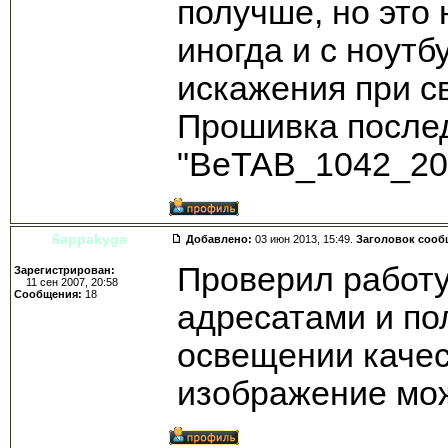
получше, но это 
иногда и с ноутб
искажения при св
Прошивка после
"BeTAB_1042_20
6appakyga
Добавлено:
03 июн 2013, 15:49.
Заголовок сооб
Проверил работу
Зарегистрирован:
11 сен 2007, 20:58
Сообщения:
18
адресатами и по
освещении качест
изображение мож