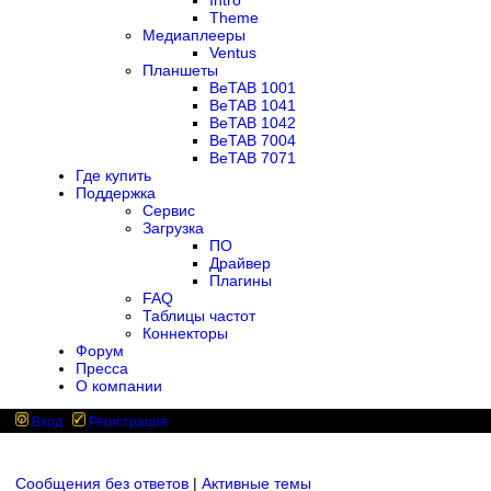
Intro
Theme
Медиаплееры
Ventus
Планшеты
BeTAB 1001
BeTAB 1041
BeTAB 1042
BeTAB 7004
BeTAB 7071
Где купить
Поддержка
Сервис
Загрузка
ПО
Драйвер
Плагины
FAQ
Таблицы частот
Коннекторы
Форум
Пресса
О компании
Вход
Регистрация
Сообщения без ответов
|
Активные темы