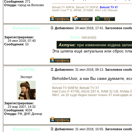
Сообщения:
271
Откуда:
город на Волхове
Behold TV 409FM, Behold TV 505FM,
Behold TV X
7
Intel® Core™ i5, 4RAM, GTX660, Win7 x32 Ultimate
BeholderUssr
Добавлено:
24 июл 2018, 17:41.
Заголовок сооб
Зарегистрирован:
Genus
писал(а):
24 июл 2018, 07:40
Сообщения:
10
Ахтунг:
при изменении кодека запис
Эта шляпа ещё актуальна или сброс пл
hd44780
Добавлено:
31 июл 2018, 08:13.
Заголовок сооб
Эксперт
BeholderUssr, а как Вы сами думаете, е
Behold TV 609FM, Behold TV X7
Intel Core i7-4770K, ASUS Z87-K, RAM 32 GB, NVidia
Win7, на 10 худо-бедно пахал только X7 влагодаря 
Зарегистрирован:
23 мар 2007, 14:32
Сообщения:
4034
Откуда:
РФ, ДНР, Донецк
BeholderUssr
Добавлено:
31 июл 2018, 15:55.
Заголовок сооб