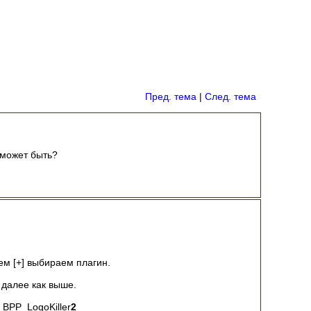
Пред. тема
|
След. тема
 может быть?
ем [+] выбираем плагин.
 далее как выше.
 BPP_LogoKiller
2