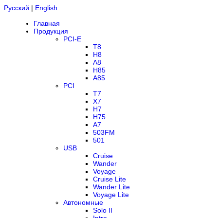
Русский
|
English
Главная
Продукция
PCI-E
T8
H8
A8
H85
A85
PCI
T7
X7
H7
H75
A7
503FM
501
USB
Cruise
Wander
Voyage
Cruise Lite
Wander Lite
Voyage Lite
Автономные
Solo II