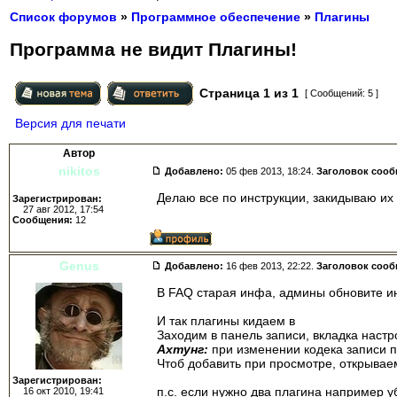
Список форумов
»
Программное обеспечение
»
Плагины
Программа не видит Плагины!
Страница
1
из
1
[ Сообщений: 5 ]
Версия для печати
Автор
nikitos
Добавлено:
05 фев 2013, 18:24.
Заголовок соо
Делаю все по инструкции, закидываю их
Зарегистрирован:
27 авг 2012, 17:54
Сообщения:
12
Genus
Добавлено:
16 фев 2013, 22:22.
Заголовок соо
В FAQ старая инфа, админы обновите и
И так плагины кидаем в
Program files/Be
Заходим в панель записи, вкладка настр
Ахтунг:
при изменении кодека записи п
Чтоб добавить при просмотре, открывае
Зарегистрирован:
п.с. если нужно два плагина например 
16 окт 2010, 19:41