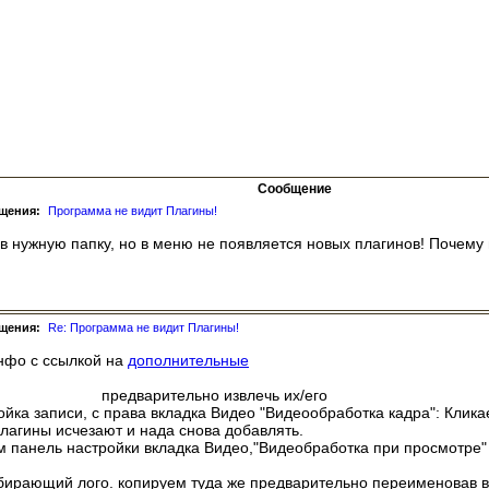
Сообщение
бщения:
Программа не видит Плагины!
 в нужную папку, но в меню не появляется новых плагинов! Почему
бщения:
Re: Программа не видит Плагины!
нфо с ссылкой на
дополнительные
holdTV/Plugins
предварительно извлечь их/его
ойка записи, с права вкладка Видео "Видеообработка кадра": Клика
лагины исчезают и нада снова добавлять.
м панель настройки вкладка Видео,"Видеобработка при просмотре"
убирающий лого. копируем туда же предварительно переименовав в