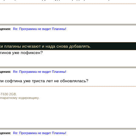
щения:
Re: Программа не видит Плагины!
и плагины исчезают и нада снова добавлять.
агинов уже пофиксен?
щения:
Re: Программа не видит Плагины!
сли софтина уже триста лет не обновлялась?
 GT630 2GB.
аппаратному кодировщику.
щения:
Re: Программа не видит Плагины!