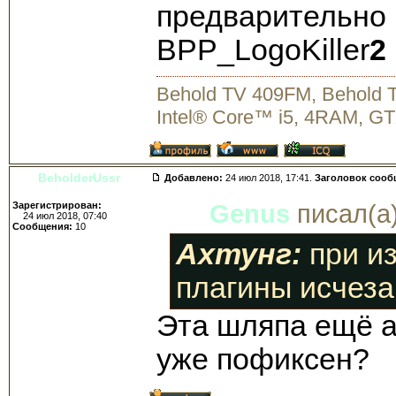
предварительно
BPP_LogoKiller
2
Behold TV 409FM, Behold
Intel® Core™ i5, 4RAM, GT
BeholderUssr
Добавлено:
24 июл 2018, 17:41.
Заголовок сооб
Зарегистрирован:
Genus
писал(а)
24 июл 2018, 07:40
Сообщения:
10
Ахтунг:
при из
плагины исчеза
Эта шляпа ещё а
уже пофиксен?