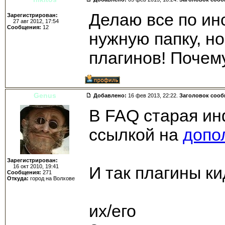
Делаю все по ин
Зарегистрирован:
27 авг 2012, 17:54
Сообщения:
12
нужную папку, н
плагинов! Почем
Genus
Добавлено:
16 фев 2013, 22:22.
Заголовок соо
В FAQ старая ин
ссылкой на
допо
Зарегистрирован:
16 окт 2010, 19:41
И так плагины к
Сообщения:
271
Откуда:
город на Волхове
files/BeholdTV/Pl
их/его