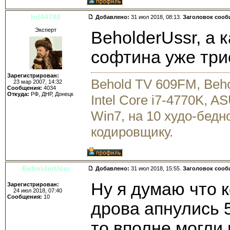
hd44780
Добавлено:
31 июл 2018, 08:13.
Заголовок сооб
Эксперт
BeholderUssr, а 
софтина уже три
Зарегистрирован:
Behold TV 609FM, Beh
23 мар 2007, 14:32
Сообщения:
4034
Откуда:
РФ, ДНР, Донецк
Intel Core i7-4770K, 
Win7, на 10 худо-бедн
кодировщику.
BeholderUssr
Добавлено:
31 июл 2018, 15:55.
Заголовок сооб
Ну я думаю что 
Зарегистрирован:
24 июл 2018, 07:40
Сообщения:
10
дрова апнулись 5
то вполне могли 