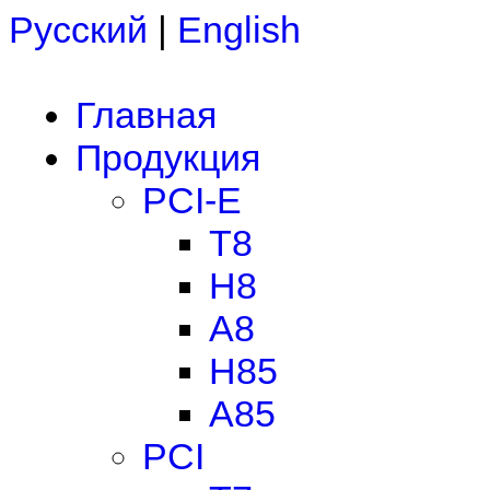
Русский
|
English
Главная
Продукция
PCI-E
T8
H8
A8
H85
A85
PCI