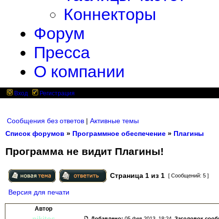
Коннекторы
Форум
Пресса
О компании
Вход
Регистрация
Сообщения без ответов
|
Активные темы
Список форумов
»
Программное обеспечение
»
Плагины
Программа не видит Плагины!
Страница
1
из
1
[ Сообщений: 5 ]
Версия для печати
Автор
nikitos
Добавлено:
05 фев 2013, 18:24.
Заголовок соо