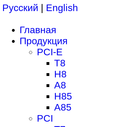
Русский
|
English
Главная
Продукция
PCI-E
T8
H8
A8
H85
A85
PCI