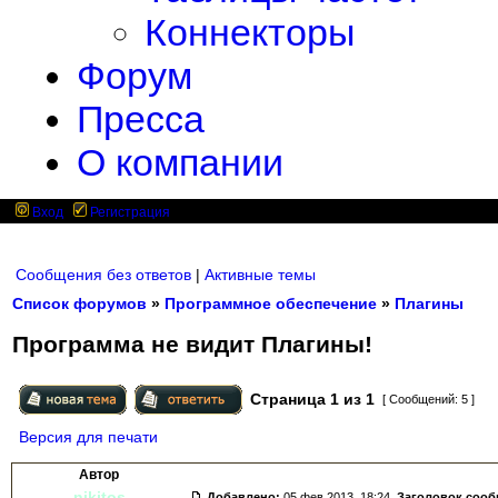
Коннекторы
Форум
Пресса
О компании
Вход
Регистрация
Сообщения без ответов
|
Активные темы
Список форумов
»
Программное обеспечение
»
Плагины
Программа не видит Плагины!
Страница
1
из
1
[ Сообщений: 5 ]
Версия для печати
Автор
nikitos
Добавлено:
05 фев 2013, 18:24.
Заголовок соо