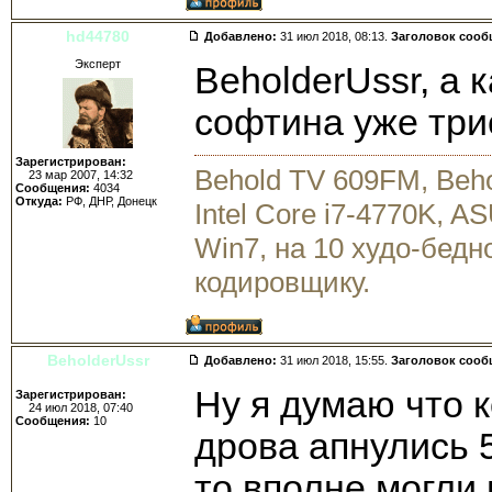
hd44780
Добавлено:
31 июл 2018, 08:13.
Заголовок сооб
Эксперт
BeholderUssr, а 
софтина уже три
Зарегистрирован:
Behold TV 609FM, Beh
23 мар 2007, 14:32
Сообщения:
4034
Откуда:
РФ, ДНР, Донецк
Intel Core i7-4770K, 
Win7, на 10 худо-бедн
кодировщику.
BeholderUssr
Добавлено:
31 июл 2018, 15:55.
Заголовок сооб
Ну я думаю что 
Зарегистрирован:
24 июл 2018, 07:40
Сообщения:
10
дрова апнулись 5
то вполне могли 