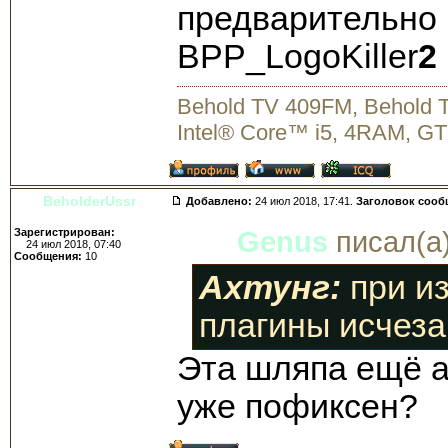
предварительно
BPP_LogoKiller
2
Behold TV 409FM, Behold
Intel® Core™ i5, 4RAM, GT
BeholderUssr
Добавлено:
24 июл 2018, 17:41.
Заголовок сооб
Зарегистрирован:
Genus
писал(а)
24 июл 2018, 07:40
Сообщения:
10
Ахтунг:
при из
плагины исчеза
Эта шляпа ещё а
уже пофиксен?