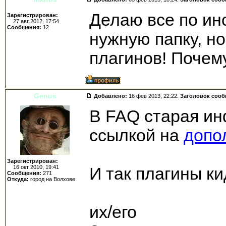
Делаю все по ин
Зарегистрирован:
27 авг 2012, 17:54
Сообщения:
12
нужную папку, н
плагинов! Почем
Genus
Добавлено:
16 фев 2013, 22:22.
Заголовок соо
В FAQ старая ин
ссылкой на
допо
Зарегистрирован:
16 окт 2010, 19:41
И так плагины к
Сообщения:
271
Откуда:
город на Волхове
files/BeholdTV/Pl
их/его