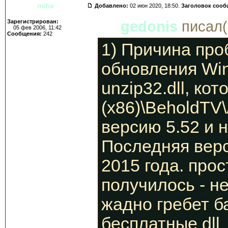
miha
Добавлено:
02 июн 2020, 18:50.
Заголовок сооб
Зарегистрирован:
gedonis
писал(
05 фев 2006, 11:42
Сообщения:
242
1) Причина про
обновления Win
unzip32.dll, ко
(x86)\BeholdTV\
версию 5.52 и н
Последняя верс
2015 года. прос
получилось - н
жадно гребет б
бесплатные dll