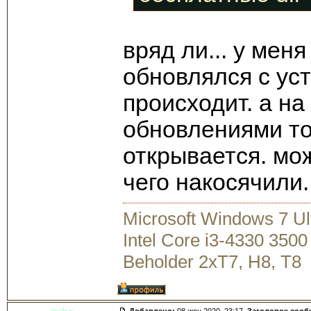
вряд ли... у меня
обновлялся с уст
происходит. а на
обновлениями то
открывается. мож
чего накосячили.
Microsoft Windows 7 U
Intel Core i3-4330 35
Beholder 2xT7, H8, T8
miha
Добавлено:
08 июн 2020, 23:17.
Заголовок сооб