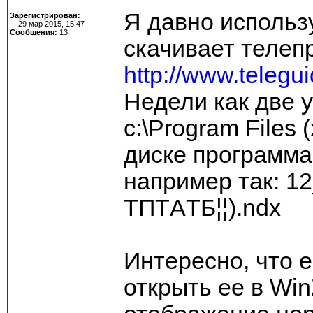
Я давно использ
Зарегистрирован:
29 мар 2015, 15:47
Сообщения:
13
скачивает телеп
http://www.telegu
Недели как две у
c:\Program Files
диске программа
например так: 12_¦
TПTАTБ¦¦).ndx
Интересно, что е
открыть ее в Win