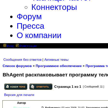
Коннекторы
Форум
Пресса
О компании
Вход
Регистрация
Сообщения без ответов
|
Активные темы
Список форумов
»
Программное обеспечение
»
Программа т
BhAgent раскпаковывает программу тел
Страница
1
из
1
[ Сообщений: 11 ]
Версия для печати
Автор
Bluesmen
Добавлено:
02 июн 2009, 21:02.
Заголовок сооб