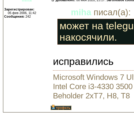
Зарегистрирован:
miha
писал(а):
05 фев 2006, 11:42
Сообщения:
242
может на telegu
накосячили.
исправились
Microsoft Windows 7 U
Intel Core i3-4330 35
Beholder 2xT7, H8, T8