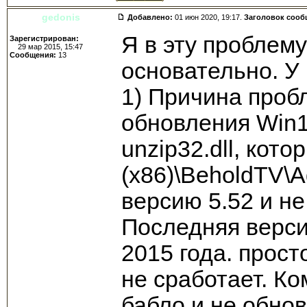
gedonis
Добавлено:
01 июн 2020, 19:17.
Заголовок сооб
Я в эту проблему
Зарегистрирован:
29 мар 2015, 15:47
Сообщения:
13
основательно. У
1) Причина пробл
обновления Win1
unzip32.dll, кото
(x86)\BeholdTV\A
версию 5.52 и не
Последняя верси
2015 года. прост
не сработает. К
бабло и не обнов