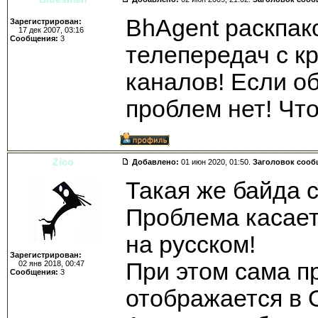
BhAgent раскпак
Зарегистрирован:
17 дек 2007, 03:16
Сообщения:
3
телепередач с к
каналов! Если о
проблем нет! Чт
Zico
Добавлено:
01 июн 2020, 01:50.
Заголовок сооб
Такая же байда 
Проблема касает
на русском!
Зарегистрирован:
При этом сама п
02 янв 2018, 00:47
Сообщения:
3
отображается в