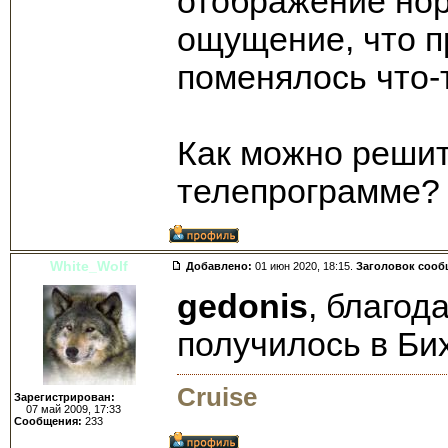
отображение нор
ощущение, что п
поменялось что-
Как можно решит
телепрограмме?
White_Wolf
Добавлено:
01 июн 2020, 18:15.
Заголовок сооб
gedonis
, благод
получилось в Би
Cruise
Зарегистрирован:
07 май 2009, 17:33
Сообщения:
233