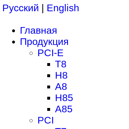
Русский
|
English
Главная
Продукция
PCI-E
T8
H8
A8
H85
A85
PCI