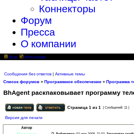
Коннекторы
Форум
Пресса
О компании
Вход
Регистрация
Сообщения без ответов
|
Активные темы
Список форумов
»
Программное обеспечение
»
Программа т
BhAgent раскпаковывает программу тел
Страница
1
из
1
[ Сообщений: 11 ]
Версия для печати
Автор
Bluesmen
Добавлено:
02 июн 2009, 21:02.
Заголовок сооб