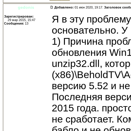
gedonis
Добавлено:
01 июн 2020, 19:17.
Заголовок сооб
Я в эту проблему
Зарегистрирован:
29 мар 2015, 15:47
Сообщения:
13
основательно. У
1) Причина пробл
обновления Win1
unzip32.dll, кото
(x86)\BeholdTV\A
версию 5.52 и не
Последняя верси
2015 года. прост
не сработает. К
бабло и не обнов