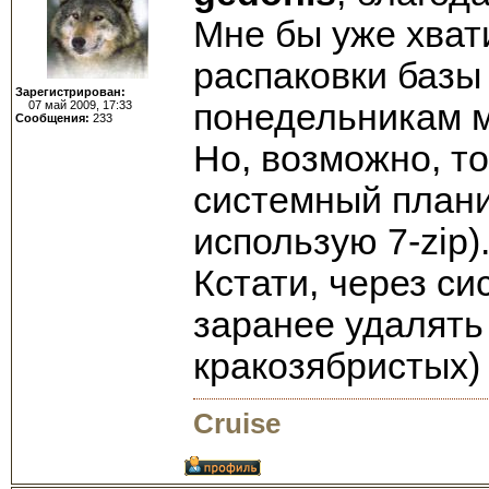
Мне бы уже хват
распаковки базы
Зарегистрирован:
понедельникам мо
07 май 2009, 17:33
Сообщения:
233
Но, возможно, т
системный плани
использую 7-zip).
Кстати, через с
заранее удалять
кракозябристых)
Cruise