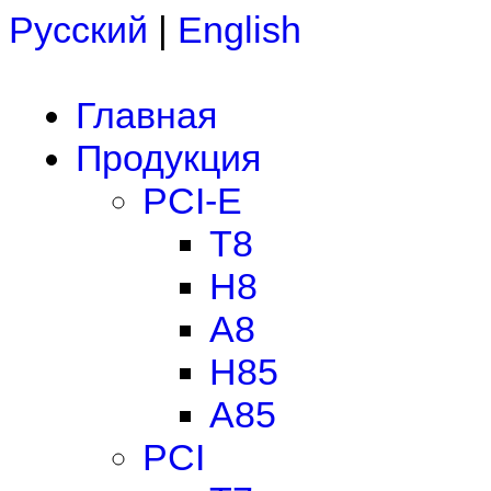
Русский
|
English
Главная
Продукция
PCI-E
T8
H8
A8
H85
A85
PCI