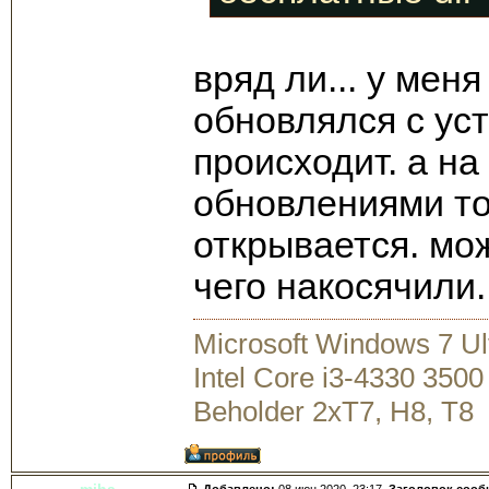
вряд ли... у меня
обновлялся с уст
происходит. а на
обновлениями то
открывается. мож
чего накосячили.
Microsoft Windows 7 U
Intel Core i3-4330 35
Beholder 2xT7, H8, T8
miha
Добавлено:
08 июн 2020, 23:17.
Заголовок сооб