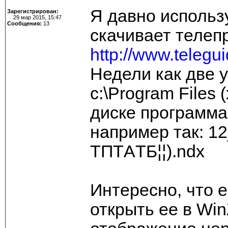
Я давно использ
Зарегистрирован:
29 мар 2015, 15:47
Сообщения:
13
скачивает телеп
http://www.telegu
Недели как две у
c:\Program Files
диске программа
например так: 12_¦
TПTАTБ¦¦).ndx
Интересно, что е
открыть ее в Win