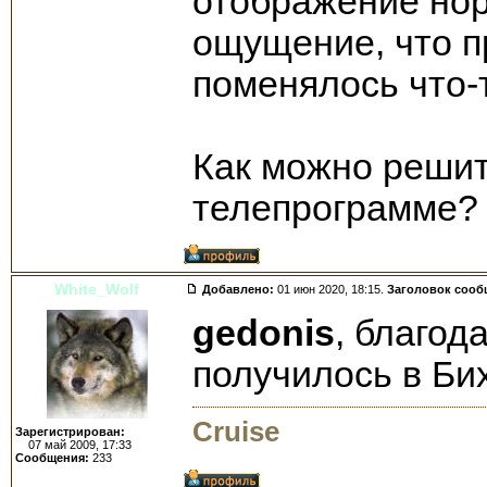
отображение нор
ощущение, что п
поменялось что-
Как можно решит
телепрограмме?
White_Wolf
Добавлено:
01 июн 2020, 18:15.
Заголовок сооб
gedonis
, благод
получилось в Би
Cruise
Зарегистрирован:
07 май 2009, 17:33
Сообщения:
233