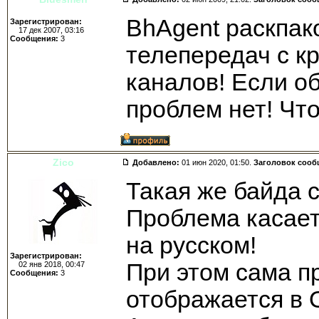
BhAgent раскпак
Зарегистрирован:
17 дек 2007, 03:16
Сообщения:
3
телепередач с к
каналов! Если о
проблем нет! Чт
Zico
Добавлено:
01 июн 2020, 01:50.
Заголовок сооб
Такая же байда 
Проблема касает
на русском!
Зарегистрирован:
При этом сама п
02 янв 2018, 00:47
Сообщения:
3
отображается в