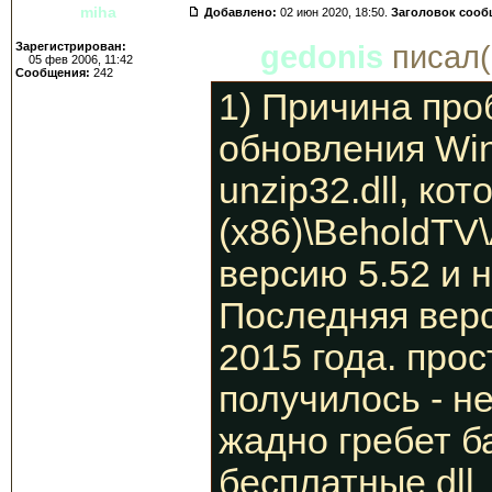
miha
Добавлено:
02 июн 2020, 18:50.
Заголовок сооб
Зарегистрирован:
gedonis
писал(
05 фев 2006, 11:42
Сообщения:
242
1) Причина про
обновления Win
unzip32.dll, ко
(x86)\BeholdTV\
версию 5.52 и н
Последняя верс
2015 года. прос
получилось - н
жадно гребет б
бесплатные dll