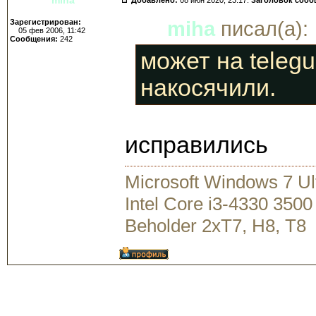
Зарегистрирован:
miha
писал(а):
05 фев 2006, 11:42
Сообщения:
242
может на telegu
накосячили.
исправились
Microsoft Windows 7 U
Intel Core i3-4330 35
Beholder 2xT7, H8, T8