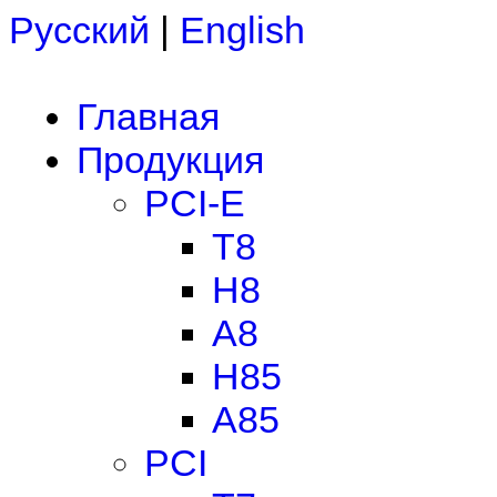
Русский
|
English
Главная
Продукция
PCI-E
T8
H8
A8
H85
A85
PCI