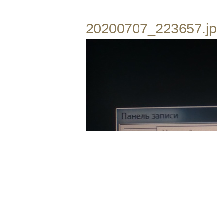
20200707_223657.jpg