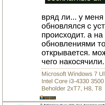
вряд ли... у меня
обновлялся с уст
происходит. а на
обновлениями то
открывается. мож
чего накосячили.
Microsoft Windows 7 U
Intel Core i3-4330 35
Beholder 2xT7, H8, T8
miha
Добавлено:
08 июн 2020, 23:17.
Заголовок сооб