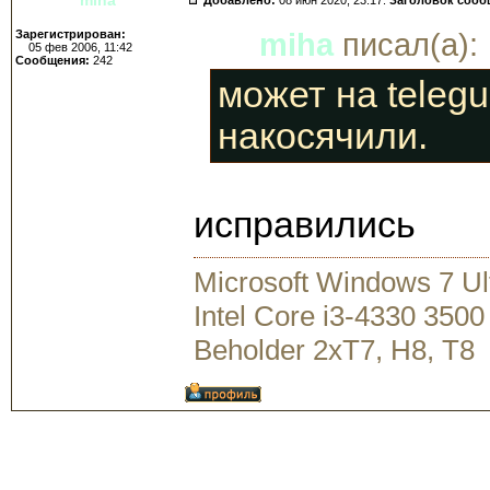
Зарегистрирован:
miha
писал(а):
05 фев 2006, 11:42
Сообщения:
242
может на telegu
накосячили.
исправились
Microsoft Windows 7 U
Intel Core i3-4330 35
Beholder 2xT7, H8, T8