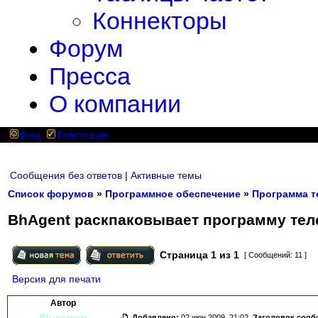
Коннекторы
Форум
Пресса
О компании
Вход
Регистрация
Сообщения без ответов
|
Активные темы
Список форумов
»
Программное обеспечение
»
Программа т
BhAgent раскпаковывает программу тел
Страница
1
из
1
[ Сообщений: 11 ]
Версия для печати
Автор
Bluesmen
Добавлено:
02 июн 2009, 21:02.
Заголовок сооб