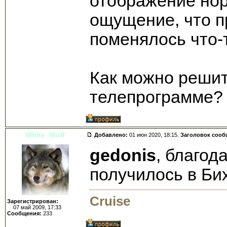
отображение нор
ощущение, что п
поменялось что-
Как можно решит
телепрограмме?
White_Wolf
Добавлено:
01 июн 2020, 18:15.
Заголовок сооб
gedonis
, благод
получилось в Би
Cruise
Зарегистрирован:
07 май 2009, 17:33
Сообщения:
233