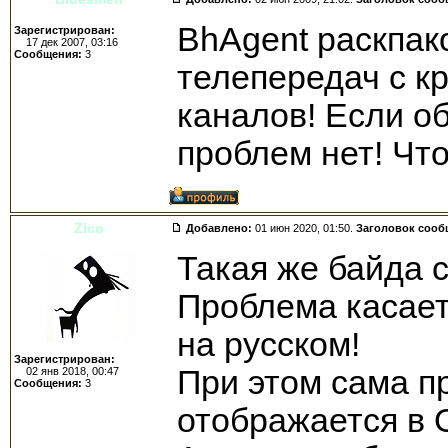
BhAgent раскпак
Зарегистрирован:
17 дек 2007, 03:16
Сообщения:
3
телепередач с к
каналов! Если о
проблем нет! Чт
Zico
Добавлено:
01 июн 2020, 01:50.
Заголовок сооб
Такая же байда 
Проблема касает
на русском!
Зарегистрирован:
При этом сама п
02 янв 2018, 00:47
Сообщения:
3
отображается в