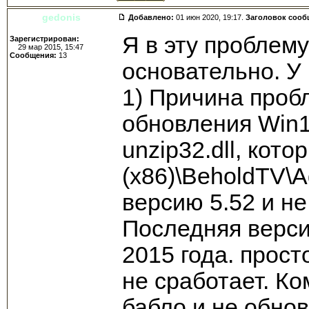
gedonis
Добавлено:
01 июн 2020, 19:17.
Заголовок сооб
Я в эту проблему
Зарегистрирован:
29 мар 2015, 15:47
Сообщения:
13
основательно. У
1) Причина пробл
обновления Win1
unzip32.dll, кото
(x86)\BeholdTV\A
версию 5.52 и не
Последняя верси
2015 года. прост
не сработает. К
бабло и не обнов