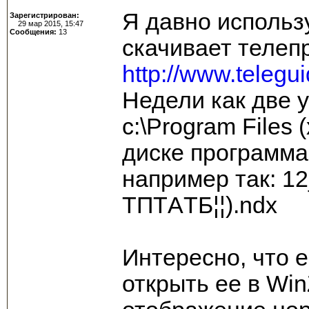
Я давно использ
Зарегистрирован:
29 мар 2015, 15:47
Сообщения:
13
скачивает телеп
http://www.telegu
Недели как две у
c:\Program Files
диске программа
например так: 12_¦
TПTАTБ¦¦).ndx
Интересно, что е
открыть ее в Win