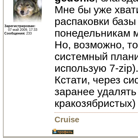
Мне бы уже хват
распаковки базы
Зарегистрирован:
понедельникам мо
07 май 2009, 17:33
Сообщения:
233
Но, возможно, т
системный плани
использую 7-zip).
Кстати, через с
заранее удалять
кракозябристых)
Cruise