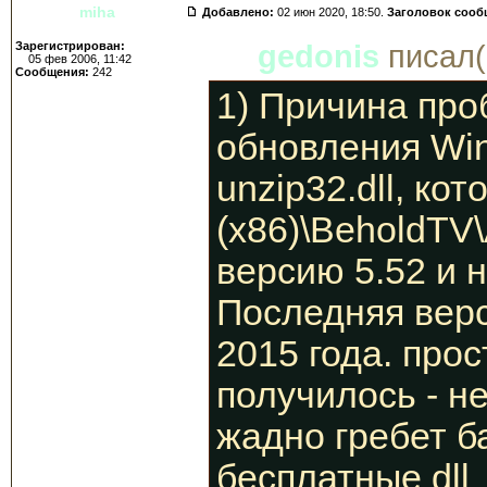
miha
Добавлено:
02 июн 2020, 18:50.
Заголовок сооб
Зарегистрирован:
gedonis
писал(
05 фев 2006, 11:42
Сообщения:
242
1) Причина про
обновления Win
unzip32.dll, ко
(x86)\BeholdTV\
версию 5.52 и н
Последняя верс
2015 года. прос
получилось - н
жадно гребет б
бесплатные dll