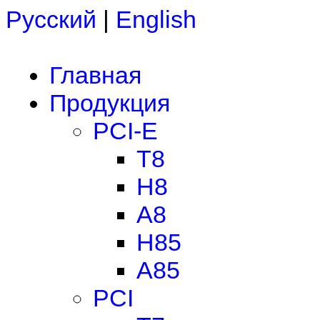
Русский
|
English
Главная
Продукция
PCI-E
T8
H8
A8
H85
A85
PCI