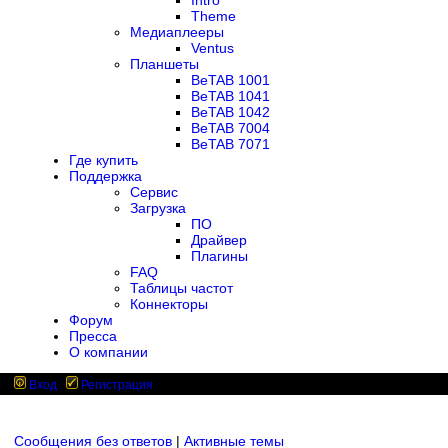
Intro
Theme
Медиаплееры
Ventus
Планшеты
BeTAB 1001
BeTAB 1041
BeTAB 1042
BeTAB 7004
BeTAB 7071
Где купить
Поддержка
Сервис
Загрузка
ПО
Драйвер
Плагины
FAQ
Таблицы частот
Коннекторы
Форум
Пресса
О компании
Вход
Регистрация
Сообщения без ответов
|
Активные темы