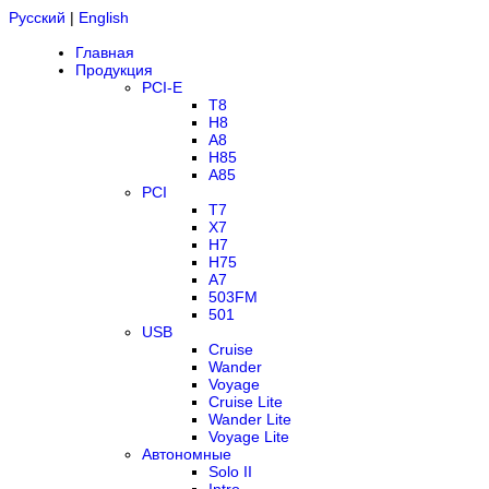
Русский
|
English
Главная
Продукция
PCI-E
T8
H8
A8
H85
A85
PCI
T7
X7
H7
H75
A7
503FM
501
USB
Cruise
Wander
Voyage
Cruise Lite
Wander Lite
Voyage Lite
Автономные
Solo II