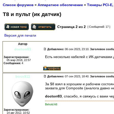
Список форумов
»
Аппаратное обеспечение
»
Тюнеры PCI-E,
Т8 и пульт (ик датчик)
Страница
2
из
2
[ Сообщений: 17 ]
Версия для печати
Автор
doctorr83
Добавлено:
06 сен 2023, 23:10.
Заголовок сооб
Есть несколько кабелей с ИК-датчиками 
Зарегистрирован:
05 мар 2018, 22:57
Сообщения:
4
boss911
Добавлено:
07 сен 2023, 18:40.
Заголовок сооб
За $8 взял в хорошем и рабочем состоян
захвата для Composite (аналога давно н
doctorr83
, спасибо, я свяжусь с вами че
Behold A8
Зарегистрирован:
14 авг 2012, 10:52