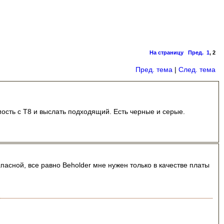
На страницу
Пред.
1
,
2
Пред. тема
|
След. тема
мость с Т8 и выслать подходящий. Есть черные и серые.
апасной, все равно Beholder мне нужен только в качестве платы