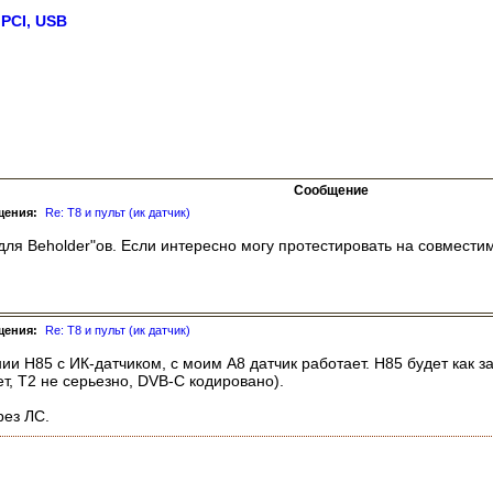
 PCI, USB
Сообщение
щения:
Re: Т8 и пульт (ик датчик)
для Beholder"ов. Если интересно могу протестировать на совмести
щения:
Re: Т8 и пульт (ик датчик)
ии H85 с ИК-датчиком, с моим A8 датчик работает. H85 будет как з
ет, Т2 не серьезно, DVB-C кодировано).
рез ЛС.