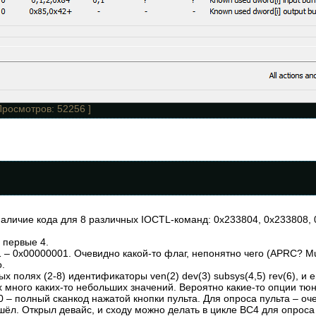
Просмотров: 52256 ]
аличие кода для 8 различных IOCTL-команд: 0x233804, 0x233808, 
 первые 4.
 1 – 0x00000001. Очевидно какой-то флаг, непонятно чего (APRC? M
.
х полях (2-8) идентификаторы ven(2) dev(3) subsys(4,5) rev(6), и е
х много каких-то небольших значений. Вероятно какие-то опции тю
 0 – полный сканкод нажатой кнопки пульта. Для опроса пульта – оч
ёл. Открыл девайс, и сходу можно делать в цикле BC4 для опроса 