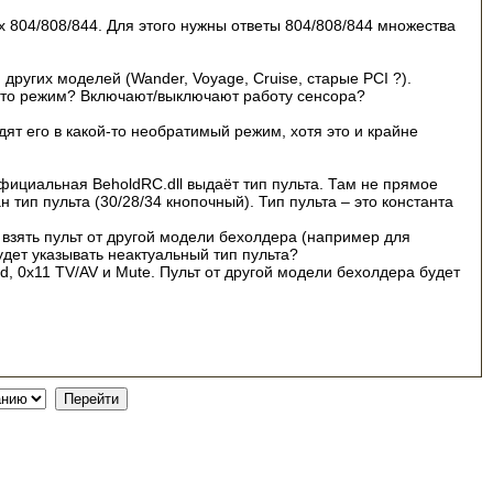
х 804/808/844. Для этого нужны ответы 804/808/844 множества
ругих моделей (Wander, Voyage, Cruise, старые PCI ?).
ой-то режим? Включают/выключают работу сенсора?
ят его в какой-то необратимый режим, хотя это и крайне
фициальная BeholdRC.dll выдаёт тип пульта. Там не прямое
 тип пульта (30/28/34 кнопочный). Тип пульта – это константа
 взять пульт от другой модели бехолдера (например для
удет указывать неактуальный тип пульта?
d, 0x11 TV/AV и Mute. Пульт от другой модели бехолдера будет