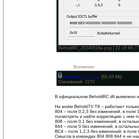
BeholdRC_20240318a.png [ 22.19 КБ | 
Вложение:
BeholdRC_v10.rar
[55.03 КБ]
Скачиваний: 2272
В официальном BeholdRC.dll выявлено н
На моём BeholdTV T8 – работают только
804 – поля 0,2,3 без изменений, в поле
посмотреть и найти корреляцию с чем-то
808 – поля 0,1 без изменений, в остальны
844 – поле 0 без изменений, в остальны
BC4 – поля 1,2,3 без изменений, в поле
Смысла в командах 804 808 844 я не наш