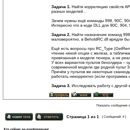
Задача 1.
Найти корреляцию свойств APRC
разных моделей…
Зачем нужны ещё команды 998, 90C, 904
Интересно что в коде DLL для 90C, 904
Задача 2.
Найти назначение команд 998,
маловероятно, в BeholdRC.dll врядли б
Ещё есть вопросы про RC_Type (GetRemot
чтение некой опции с железа, а табличка
привязанная к модели тюнера, а не реа
У всех вариантов пультов бехолдера – 
современной модели где родной пульт 34
Причём у пультов же некоторые сканкоды
работать некорректно (если программа 
Задача 3.
Исследовать работу с другой 
Показать сообщения з
Страница
1
из
1
[ Сообщений: 4 ]
Кто сейчас на конференции