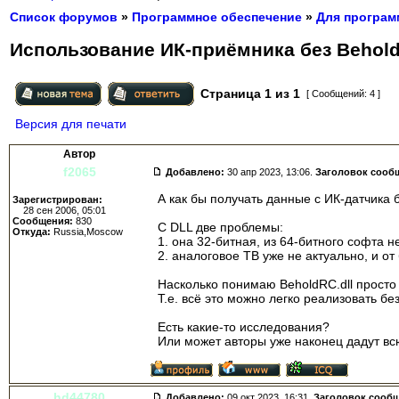
Список форумов
»
Программное обеспечение
»
Для програм
Использование ИК-приёмника без Behold
Страница
1
из
1
[ Сообщений: 4 ]
Версия для печати
Автор
f2065
Добавлено:
30 апр 2023, 13:06.
Заголовок сооб
А как бы получать данные с ИК-датчика б
Зарегистрирован:
28 сен 2006, 05:01
Сообщения:
830
С DLL две проблемы:
Откуда:
Russia,Moscow
1. она 32-битная, из 64-битного софта н
2. аналоговое ТВ уже не актуально, и о
Насколько понимаю BeholdRC.dll просто 
Т.е. всё это можно легко реализовать б
Есть какие-то исследования?
Или может авторы уже наконец дадут в
hd44780
Добавлено:
09 окт 2023, 16:31.
Заголовок сооб