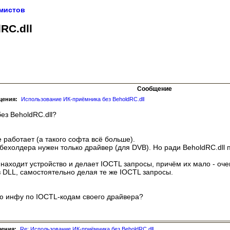
мистов
RC.dll
Сообщение
щения:
Использование ИК-приёмника без BeholdRC.dll
ез BeholdRC.dll?
е работает (а такого софта всё больше).
т бехолдера нужен только драйвер (для DVB). Но ради BeholdRC.dll 
находит устройство и делает IOCTL запросы, причём их мало - оче
ез DLL, самостоятельно делая те же IOCTL запросы.
сю инфу по IOCTL-кодам своего драйвера?
щения:
Re: Использование ИК-приёмника без BeholdRC.dll