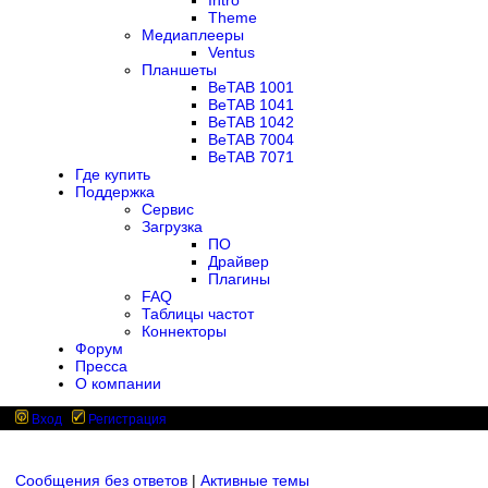
Intro
Theme
Медиаплееры
Ventus
Планшеты
BeTAB 1001
BeTAB 1041
BeTAB 1042
BeTAB 7004
BeTAB 7071
Где купить
Поддержка
Сервис
Загрузка
ПО
Драйвер
Плагины
FAQ
Таблицы частот
Коннекторы
Форум
Пресса
О компании
Вход
Регистрация
Сообщения без ответов
|
Активные темы