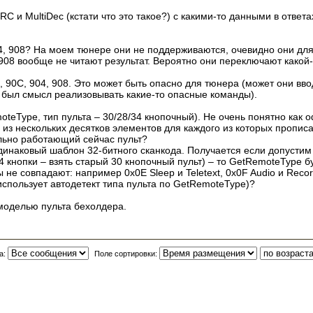
 и MultiDec (кстати что это такое?) с какими-то данными в ответа
, 908? На моем тюнере они не поддерживаются, очевидно они для д
, 908 вообще не читают результат. Вероятно они переключают как
 90C, 904, 908. Это может быть опасно для тюнера (может они ввод
ы был смысл реализовывать какие-то опасные команды).
eType, тип пульта – 30/28/34 кнопочный). Не очень понятно как о
 из нескольких десятков элементов для каждого из которых прописан
льно работающий сейчас пульт?
одинаковый шаблон 32-битного сканкода. Получается если допустим
 кнопки – взять старый 30 кнопочный пульт) – то GetRemoteType б
 не совпадают: например 0x0E Sleep и Teletext, 0x0F Audio и Recor
использует автодетект типа пульта по GetRemoteType)?
моделью пульта бехолдера.
а:
Поле сортировки: