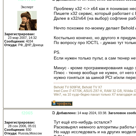
Эксперт
Проблему x32 <-> x64 как я понимаю н
Пишете x32 сервис, который работает с
Далее в x32/x64 (на выбор) софтине рабо
Нечто похожее по-моему делает Behold Ag
Зарегистрирован:
Костыльно конечно, но другого я придума
23 мар 2007, 14:32
Сообщения:
4034
По вопросу про IOCTL - думаю тут только
Откуда:
РФ, ДНР, Донецк
PS.
Если нужен только пульт, а сам тюнер нет
Минус - кроме программирования надо з
Плюс - тюнер вообще не нужен, от него 
нужно гоняться за шиной PCI и/или пере
Behold TV 609FM, Behold TV X7
Intel Core i7-4770K, ASUS Z87-K, RAM 32 GB, NVidia
Win7, на 10 худо-бедно пахал только X7 влагодаря 
f2065
Добавлено:
14 мар 2024, 03:38.
Заголовок сооб
Тут ещё кто-нибудь остался?
Зарегистрирован:
28 сен 2006, 05:01
Расковырял немного алгоритмы работы ч
Сообщения:
830
Но надо исследовать и на других моделях
Откуда:
Russia,Moscow