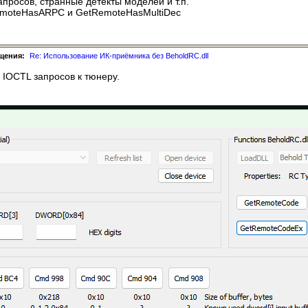
просов, странные детекты моделей и т.п.
emoteHasARPC и GetRemoteHasMultiDec
щения:
Re: Использование ИК-приёмника без BeholdRC.dll
 IOCTL запросов к тюнеру.