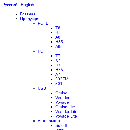
Русский
|
English
Главная
Продукция
PCI-E
T8
H8
A8
H85
A85
PCI
T7
X7
H7
H75
A7
503FM
501
USB
Cruise
Wander
Voyage
Cruise Lite
Wander Lite
Voyage Lite
Автономные
Solo II