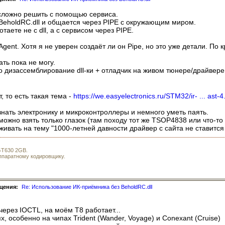
есложно решить с помощью сервиса.
 BeholdRC.dll и общается через PIPE с окружающим миром.
таете не с dll, а с сервисом через PIPE.
ent. Хотя я не уверен создаёт ли он Pipe, но это уже детали. По 
ть пока не могу.
 дизассемблирование dll-ки + отладчик на живом тюнере/драйвере и
, то есть такая тема -
https://we.easyelectronics.ru/STM32/ir- ... ast-4
нать электронику и микроконтроллеры и немного уметь паять.
можно взять только глазок (там походу тот же TSOP4838 или что-то 
живать на тему "1000-летней давности драйвер с сайта не ставитс
 GT630 2GB.
аппаратному кодировщику.
щения:
Re: Использование ИК-приёмника без BeholdRC.dll
ерез IOCTL, на моём T8 работает...
, особенно на чипах Trident (Wander, Voyage) и Conexant (Cruise)