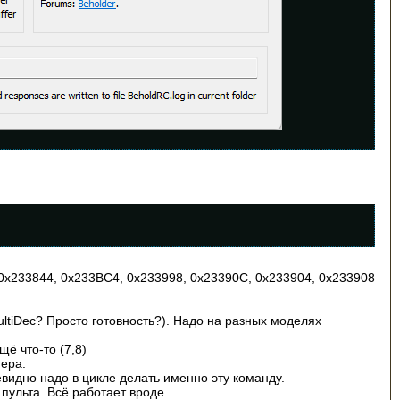
0x233844, 0x233BC4, 0x233998, 0x23390C, 0x233904, 0x233908
ultiDec? Просто готовность?). Надо на разных моделях
щё что-то (7,8)
нера.
евидно надо в цикле делать именно эту команду.
пульта. Всё работает вроде.