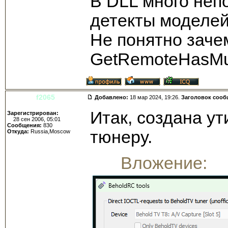
В DLL много неп
детекты моделей 
Не понятно зач
GetRemoteHasMu
f2065
Добавлено:
18 мар 2024, 19:26.
Заголовок сооб
Итак, создана у
Зарегистрирован:
28 сен 2006, 05:01
Сообщения:
830
тюнеру.
Откуда:
Russia,Moscow
Вложение: