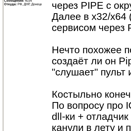
Сообщения:
4034
через PIPE с ок
Откуда:
РФ, ДНР, Донецк
Далее в x32/x64 
сервисом через 
Нечто похожее по
создаёт ли он Pi
"слушает" пульт 
Костыльно конечн
По вопросу про 
dll-ки + отладчи
канули в лету и 