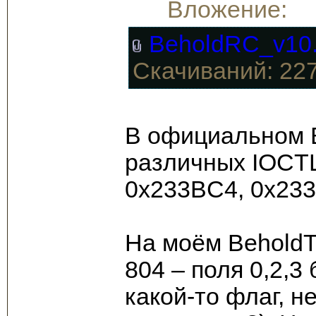
Вложение:
BeholdRC_v10.
Скачиваний: 22
В официальном B
различных IOCTL
0x233BC4, 0x233
На моём BeholdT
804 – поля 0,2,3
какой-то флаг, н