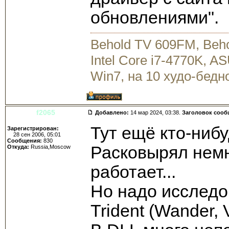
обновлениями".
Behold TV 609FM, Beh
Intel Core i7-4770K, 
Win7, на 10 худо-бедн
f2065
Добавлено:
14 мар 2024, 03:38.
Заголовок сооб
Тут ещё кто-ниб
Зарегистрирован:
28 сен 2006, 05:01
Сообщения:
830
Расковырял немн
Откуда:
Russia,Moscow
работает...
Но надо исследо
Trident (Wander, 