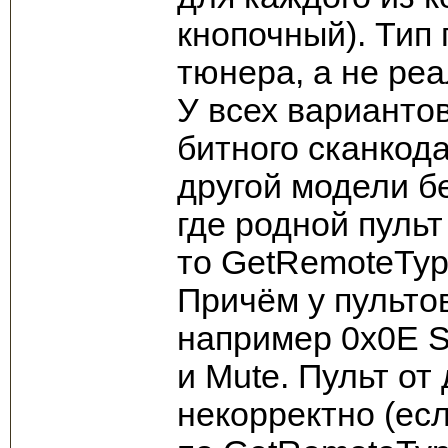
кнопочный). Тип 
тюнера, а не ре
У всех варианто
битного сканкода
другой модели б
где родной пульт
то GetRemoteTyp
Причём у пульто
например 0x0E Sl
и Mute. Пульт от
некорректно (ес