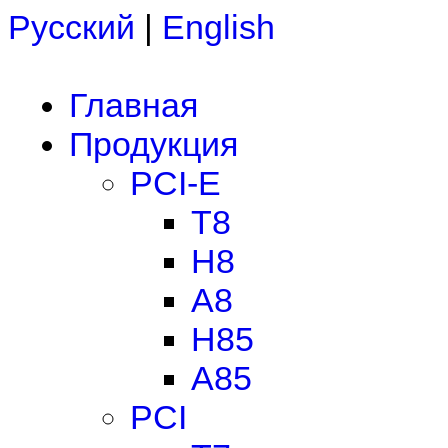
Русский
|
English
Главная
Продукция
PCI-E
T8
H8
A8
H85
A85
PCI