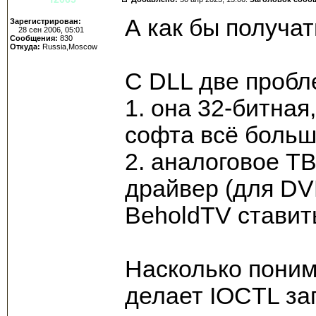
А как бы получат
Зарегистрирован:
28 сен 2006, 05:01
Сообщения:
830
Откуда:
Russia,Moscow
С DLL две пробл
1. она 32-битная
софта всё больш
2. аналоговое ТВ
драйвер (для DVB
BeholdTV ставит
Насколько поним
делает IOCTL за