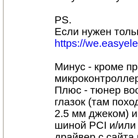
PS.
Если нужен тольк
https://we.easyele
Минус - кроме п
микроконтроллер
Плюс - тюнер во
глазок (там похо
2.5 мм джеком) и
шиной PCI и/или
драйвер с сайта 