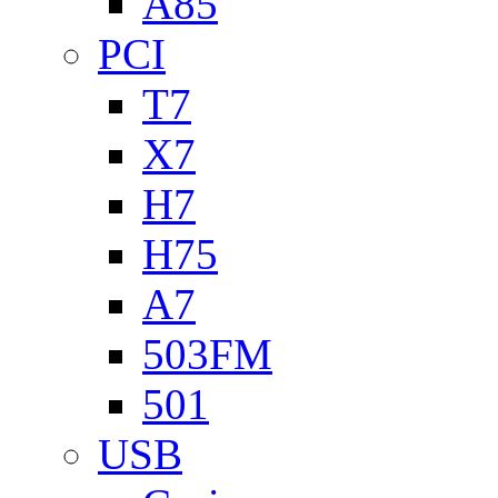
A85
PCI
T7
X7
H7
H75
A7
503FM
501
USB