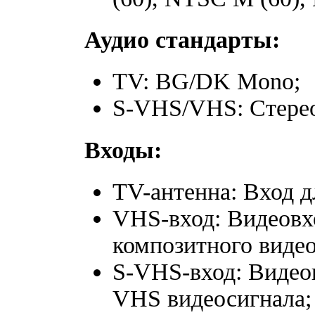
Аудио стандарты:
TV: BG/DK Mono;
S-VHS/VHS: Стере
Входы:
TV-антенна: Вход 
VHS-вход: Видеовх
композитного видео
S-VHS-вход: Видео
VHS видеосигнала;