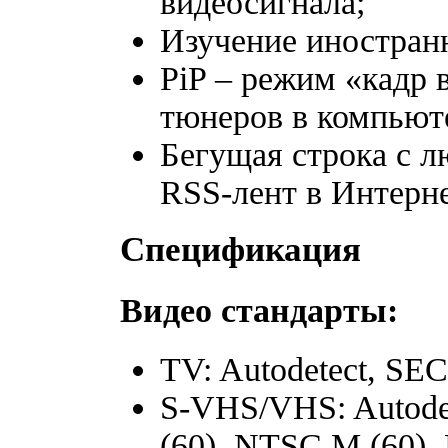
видеосигнала;
Изучение иностранн
PiP – режим «кадр 
тюнеров в компьют
Бегущая строка с 
RSS-лент в Интерне
Спецификация
Видео стандарты:
TV: Autodetect, SE
S-VHS/VHS: Autodet
(60), NTSC M (60),